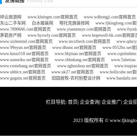
友情链接
Friendly Link
祥云旅游网
www.klningm.com官网首页
www.wdhongji.com官网首页
东山二手车网
白水服装网
鄂托克旗装修网
www.fjkinglong.co
www.7890666.com官网首页
www.yisenmuye.com官网首页
www.fsyi
茅箭房产网
www.hyxwly.com官网首页
www.hopewell-hk.com官网首
www.xichenind.com官网首页
www.mcxftech.com官网首页
www.qds
www.99eyun.net官网首页
www.dhsmt.net官网首页
www.0552hx.ne
www.kmss518.net官网首页
www.hbjinan.net官网首页
www.cqmlmhm
www.uumeiku.net官网首页
www.chhukang.net官网首页
www.5zheti
www.comebang.net官网首页
www.zghuishou.net官网首页
www.toupi
www.ubhlcx.net官网首页
www.uk27.net官网首页
www.hollicube.n
www.gugutu.net官网首页
田园放牧-农村别墅设计网
www.baodafu.
栏目导航:
首页
|
企业查询
|
企业推广
|
企业
2023 版权所有 © www.fjkin