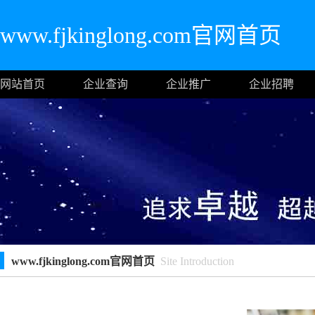
www.fjkinglong.com官网首页
网站首页
企业查询
企业推广
企业招聘
www.fjkinglong.com官网首页
Site Introduction